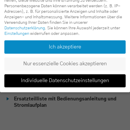
helfen, diese Website und Ihre Erfahrung zu verbessern.
Personenbezogene Daten können verarbeitet werden (z. B. IP-
Adressen), z. B. für personalisierte Anzeigen und Inhalte oder
Fahrgestell mit Vollgummireifen
Anzeigen- und Inhaltsmessung.
Weitere Informationen über die
Transparente Sichtschutzklappe für die
Verwendung Ihrer Daten finden Sie in unserer
Datenschutzerklärung
.
Sie können Ihre Auswahl jederzeit unter
Anzeigegeräte
Einstellungen
widerrufen oder anpassen.
Haltegriffe
Ich akzeptiere
Breite Achse für gute Standfestigkeit
Nur essenzielle Cookies akzeptieren
Lieferumfang
Individuelle Datenschutzeinstellungen
Druck-Durchflussmessgerät
Datenschutzeinstellungen
Ersatzteilliste mit Bedienungsanleitung und
Wenn Sie unter 16 Jahre alt sind und Ihre Zustimmung zu
Stromlaufplan
freiwilligen Diensten geben möchten, müssen Sie Ihre
Erziehungsberechtigten um Erlaubnis bitten.
Wir verwenden Cookies und andere Technologien auf unserer
Website. Einige von ihnen sind essenziell, während andere uns