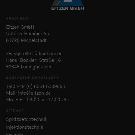
Inhalte von Videoplattformen und Social-Media-Plattformen werden
standardmäßig blockiert. Wenn Cookies von externen Medien akzeptiert
werden, bedarf der Zugriff auf diese Inhalte keiner manuellen Einwilligung
ANSCHRIFT
mehr.
Eitzen GmbH
Cookie-Informationen anzeigen
Unterer Hammer 5a
64720 Michelstadt
Datenschutzerklärung
Impressum
Zweigstelle Lüdinghausen
Hans-Böckler-Straße 16
59348 Lüdinghausen
KONTAKTINFORMATIONEN
Tel.: +49 (0) 6061 6309665
Mail: info@eitzen.de
Mo. - Fr. 08:00 bis 17:00 Uhr
SITEMAP
Spritzbetontechnik
Injektionstechnik
Insights