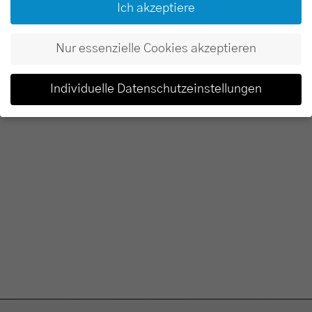
Lieferumfang
Ich akzeptiere
Aliva Converto
Nur essenzielle Cookies akzeptieren
Individuelle Datenschutzeinstellungen
Datenschutzeinstellungen
Wenn Sie unter 16 Jahre alt sind und Ihre Zustimmung zu
freiwilligen Diensten geben möchten, müssen Sie Ihre
Erziehungsberechtigten um Erlaubnis bitten.
Wir verwenden Cookies und andere Technologien auf unserer
Website. Einige von ihnen sind essenziell, während andere uns
helfen, diese Website und Ihre Erfahrung zu verbessern.
Personenbezogene Daten können verarbeitet werden (z. B. IP-
Adressen), z. B. für personalisierte Anzeigen und Inhalte oder
Anzeigen- und Inhaltsmessung.
Weitere Informationen über die
Verwendung Ihrer Daten finden Sie in unserer
Datenschutzerklärung
.
Hier finden Sie eine Übersicht über alle verwendeten Cookies. Sie
können Ihre Einwilligung zu ganzen Kategorien geben oder sich