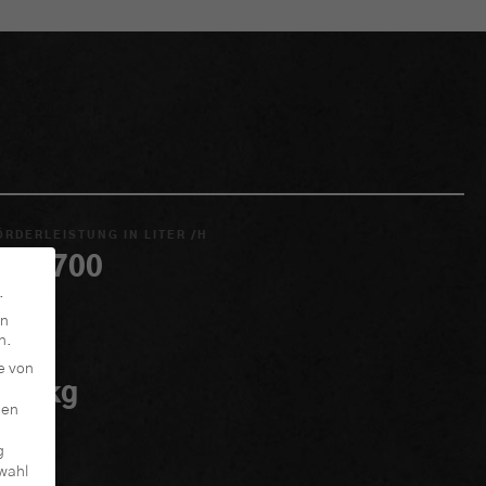
ÖRDERLEISTUNG IN LITER /H
30 - 700
.
en
n.
EWICHT
e von
130 kg
den
g
wahl