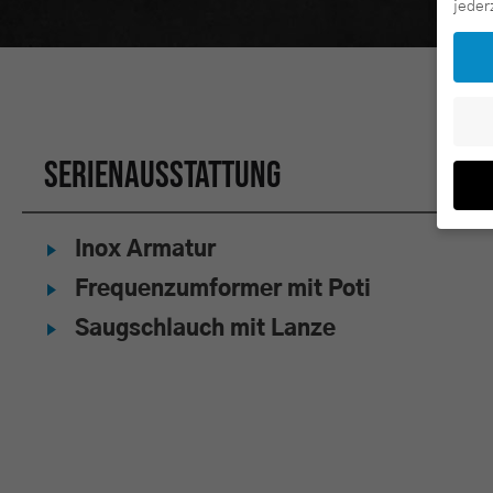
jeder
Serienausstattung
Inox Armatur
Wenn 
geben
Frequenzumformer mit Poti
Wir v
Saugschlauch mit Lanze
ihnen
Erfah
(z. B
Anzei
Ihrer
Hier 
Einwi
anzei