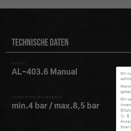
Technische Daten
MODELL
AL-403.6 Manual
Wir n
währe
Wenn 
geben
FÖRDERUNG MIT WASSER
Wir v
min.4 bar / max.8,5 bar
ihnen
Erfah
(z. B
Anzei
Ihrer