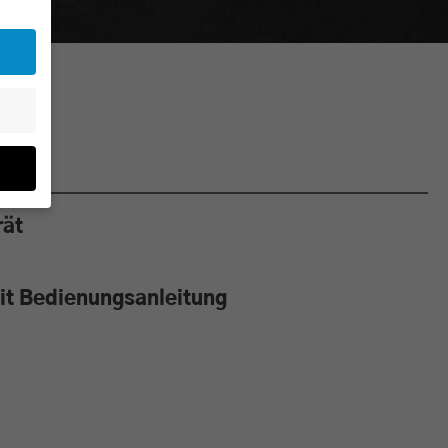
rät
en
n.
e von
mit Bedienungsanleitung
den
g
re