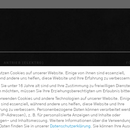
ANTRIEB (ELEKTRO)
F
200 - 500 V
utzen Cookies auf unserer Website. Einige von ihnen sind essenziell,
nd andere uns helfen, diese Website und Ihre Erfahrung zu verbessern
50 - 60 Hz
Sie unter 16 Jahre alt sind und Ihre Zustimmung zu freiwilligen Dienst
 möchten, müssen Sie Ihre Erziehungsberechtigten um Erlaubnis bitte
MASSE (LXBXH) IN MM
G
erwenden Cookies und andere Technologien auf unserer Website. Einig
900x500x450 mm
 sind essenziell, während andere uns helfen, diese Website und Ihre
rung zu verbessern.
Personenbezogene Daten können verarbeitet wer
. IP-Adressen), z. B. für personalisierte Anzeigen und Inhalte oder
gen- und Inhaltsmessung.
Weitere Informationen über die Verwendun
 Daten finden Sie in unserer
Datenschutzerklärung
.
Sie können Ihre Aus