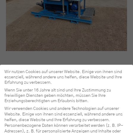
Wir nutzen Cookies auf unserer Website. Einige von ihnen sind
essenziell, während andere uns helfen, diese Website und Ihre
Zum Produkt
Erfahrung zu verbessern.
Wenn Sie unter 16 Jahre alt sind und Ihre Zustimmung zu
freiwilligen Diensten geben möchten, müssen Sie Ihre
Erziehungsberechtigten um Erlaubnis bitten.
Wir verwenden Cookies und andere Technologien auf unserer
Website. Einige von ihnen sind essenziell, während andere uns
helfen, diese Website und Ihre Erfahrung zu verbessern.
Personenbezogene Daten können verarbeitet werden (z. B. IP-
Adressen), z. B. für personalisierte Anzeigen und Inhalte oder